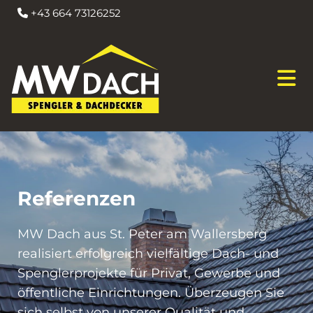
+43 664 73126252

Referenzen
MW Dach aus St. Peter am Wallersberg
realisiert erfolgreich vielfältige Dach- und
Spenglerprojekte für Privat, Gewerbe und
öffentliche Einrichtungen. Überzeugen Sie
sich selbst von unserer Qualität und